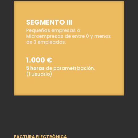
SEGMENTO III
Pequeñas empresas o
Microempresas de entre 0 y menos
de 3 empleados.
1.000 €
5 horas
de parametrización.
(1 usuario)
FACTURA ELECTRÓNICA